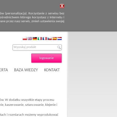
 (personalizacja). Korzystanie z serwisu bez
średnictwem którego korzystasz z Internetu i
wane przez nasz serwis, zmień ustawienia swojej
logowanie
ERTA
BAZA WIEDZY
KONTAKT
ów. W dodatku wszystkie etapy procesu
, kaszerowanie, sztancowanie, klejenie i
ałtach i rozmiarach możemy wyprodukować