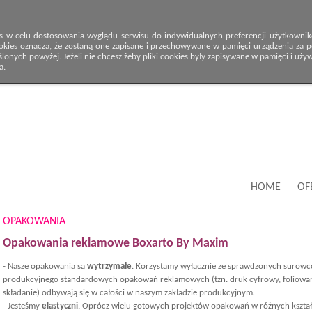
s w celu dostosowania wyglądu serwisu do indywidualnych preferencji użytkowników
okies oznacza, że zostaną one zapisane i przechowywane w pamięci urządzenia za po
onych powyżej. Jeżeli nie chcesz żeby pliki cookies były zapisywane w pamięci i uży
a.
HOME
OF
OPAKOWANIA
Opakowania reklamowe Boxarto By Maxim
- Nasze opakowania są
wytrzymałe
. Korzystamy wyłącznie ze sprawdzonych surowc
produkcyjnego standardowych opakowań reklamowych (tzn. druk cyfrowy, foliowanie
składanie) odbywają się w całości w naszym zakładzie produkcyjnym.
- Jesteśmy
elastyczni
. Oprócz wielu gotowych projektów opakowań w różnych kszt