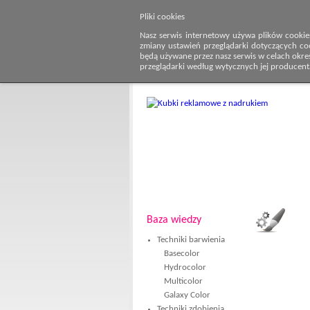
Pliki cookies
Nasz serwis internetowy używa plików cookie
zmiany ustawień przeglądarki dotyczących co
będą używane przez nasz serwis w celach określ
przeglądarki według wytycznych jej producent
Baza wiedzy
Techniki barwienia
Basecolor
Hydrocolor
Multicolor
Galaxy Color
Techniki zdobienia